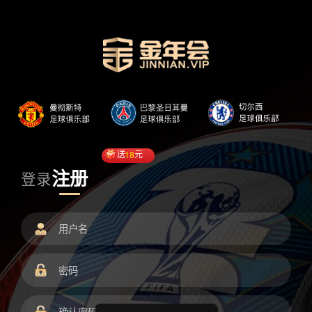
送
18
元
注册
登录