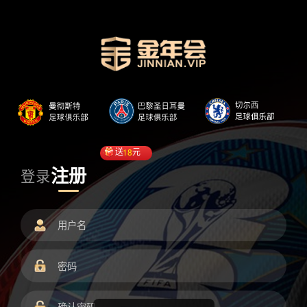
送
18
元
注册
登录