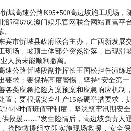
-忻城高速公路K95+500高边坡施工现场
部湾6766澳门娱乐官网联合网站直营平台
幕。
宾市忻城县政府联合主办，广西新发展交
工现场，坡顶土体部分突然滑落，出现滑
作业人员未能顺利撤离。
速公路忻城段副指挥长王国松担任演练总
出要求：要保持高度警惕，坚持“安全第一
善各类应急抢险方案预案和应急响应机制
处置；要根据安全生产15条硬举措要求，
实24小时值班值守制度，坚决筑牢汛期安全
供救援……”发生险情后，高边坡负责人迅
场，抢险救援组立即实施现场救援，安全保