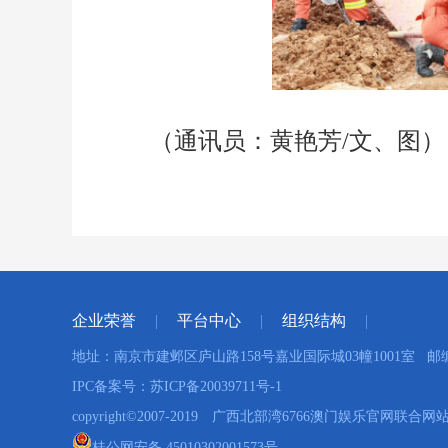
（通讯员：黄艳芳/文、图）
企业荣誉
平台中心
组织结构
地址：南京市建邺区庐山路158号嘉业国际城03幢1001室 邮编：
IPC备案号：苏ICP备20039711号-1
copyright©2007-2019 广西北部湾6766澳门娱乐官网
桂公网安备 45010302001573号